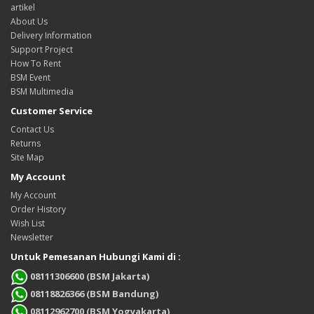
artikel
About Us
Delivery Information
Support Project
How To Rent
BSM Event
BSM Multimedia
Customer Service
Contact Us
Returns
Site Map
My Account
My Account
Order History
Wish List
Newsletter
Untuk Pemesanan Hubungi Kami di :
08111306600 (BSM Jakarta)
08118826366 (BSM Bandung)
08112962700 (BSM Yogyakarta)